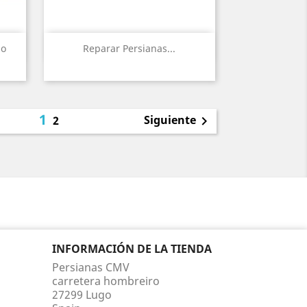
Vista rápida

go
Reparar Persianas...
1
Siguiente
2

INFORMACIÓN DE LA TIENDA
Persianas CMV
carretera hombreiro
27299 Lugo