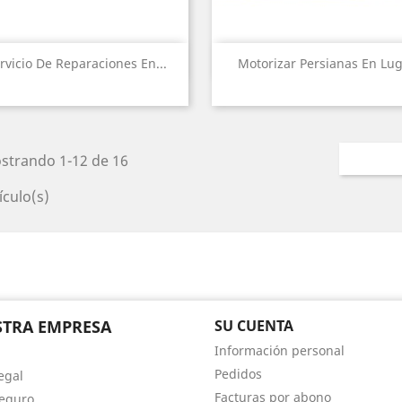
Vista rápida
Vista rápida


rvicio De Reparaciones En...
Motorizar Persianas En Lu
strando 1-12 de 16
ículo(s)
TRA EMPRESA
SU CUENTA
Información personal
Pedidos
egal
Facturas por abono
eguro