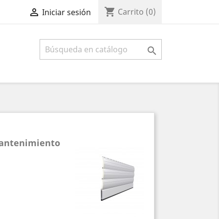
shopping_cart

Carrito
(0)
Iniciar sesión

mantenimiento