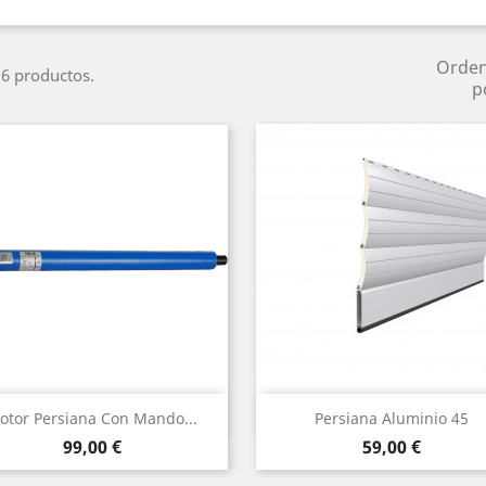
Orde
6 productos.
p
Vista rápida
Vista rápida


otor Persiana Con Mando...
Persiana Aluminio 45
Precio
Precio
99,00 €
59,00 €