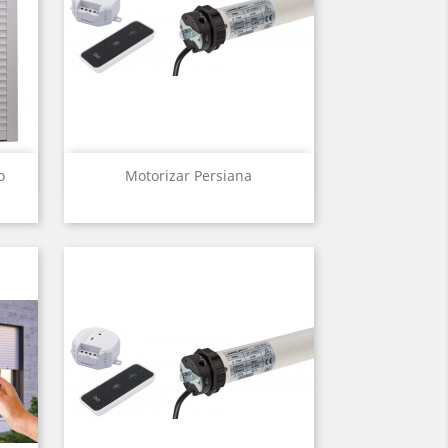
Vista rápida

o
Motorizar Persiana