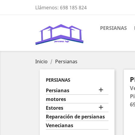
Llámenos:
698 185 824
PERSIANAS
Inicio
Persianas
P
PERSIANAS
V

Persianas
P
motores
6

Estores
Reparación de persianas
Venecianas