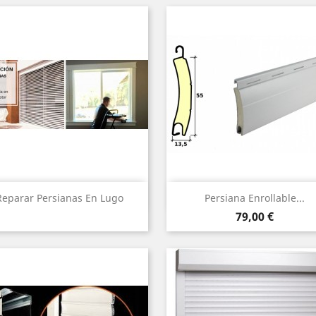
Vista rápida
Vista rápida


Reparar Persianas En Lugo
Persiana Enrollable...
Precio
79,00 €