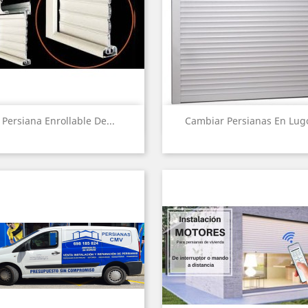
Vista rápida
Vista rápida


Persiana Enrollable De...
Cambiar Persianas En Lug