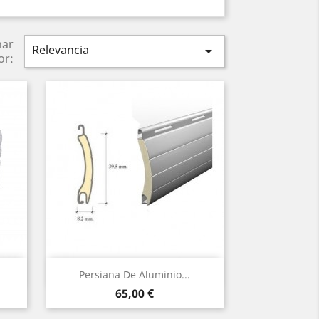
nar
Relevancia

or:
Vista rápida

Persiana De Aluminio...
Precio
65,00 €