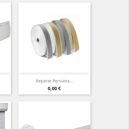
Vista rápida

Reparar Persiana...
Precio
0,00 €